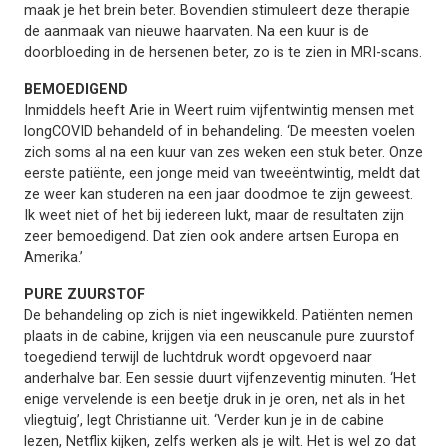
maak je het brein beter. Bovendien stimuleert deze therapie
de aanmaak van nieuwe haarvaten. Na een kuur is de
doorbloeding in de hersenen beter, zo is te zien in MRI-scans.
BEMOEDIGEND
Inmiddels heeft Arie in Weert ruim vijfentwintig mensen met
longCOVID behandeld of in behandeling. ‘De meesten voelen
zich soms al na een kuur van zes weken een stuk beter. Onze
eerste patiënte, een jonge meid van tweeëntwintig, meldt dat
ze weer kan studeren na een jaar doodmoe te zijn geweest.
Ik weet niet of het bij iedereen lukt, maar de resultaten zijn
zeer bemoedigend. Dat zien ook andere artsen Europa en
Amerika.’
PURE ZUURSTOF
De behandeling op zich is niet ingewikkeld. Patiënten nemen
plaats in de cabine, krijgen via een neuscanule pure zuurstof
toegediend terwijl de luchtdruk wordt opgevoerd naar
anderhalve bar. Een sessie duurt vijfenzeventig minuten. ‘Het
enige vervelende is een beetje druk in je oren, net als in het
vliegtuig’, legt Christianne uit. ‘Verder kun je in de cabine
lezen, Netflix kijken, zelfs werken als je wilt. Het is wel zo dat