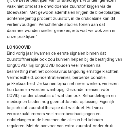
lijf, de beste bestrijder van ontstekingen. Wonden genezen
vaak niet omdat ze onvoldoende zuurstof krijgen via de
bloedvaten. Met gewoon ademhalen krijgen de bloedplaatjes
achtennegentig procent zuurstof, in de drukcabine kan dit
vertienvoudigen. Verschillende studies tonen aan dat
daarmee wonden sneller genezen, iets wat we ook zien in
onze praktijken.’
LONGCOVID
Eind vorig jaar kwamen de eerste signalen binnen dat
zuurstoftherapie ook zou kunnen helpen bij de bestrijding van
longCOVID. ‘Bij longCOVID houden veel mensen na
besmetting met het coronavirus langdurig ernstige klachten.
Vermoeidheid, concentratieverlies, beroerde conditie,
prikkelbaarheid. Ze kunnen bijna niet meer werken, verliezen
hun baan en worden wanhopig. Gezonde mensen vóór
COVID, zonder obesitas of wat dan ook. Behandelingen en
medicijnen bieden nog geen afdoende oplossing. Eigenlijk
logisch dat zuurstoftherapie dat wel doet. Het virus
veroorzaakt immers veel microbeschadigingen en
ontstekingen in de hersenen die alles in het lichaam
reguleren. Met de aanvoer van extra zuurstof onder druk