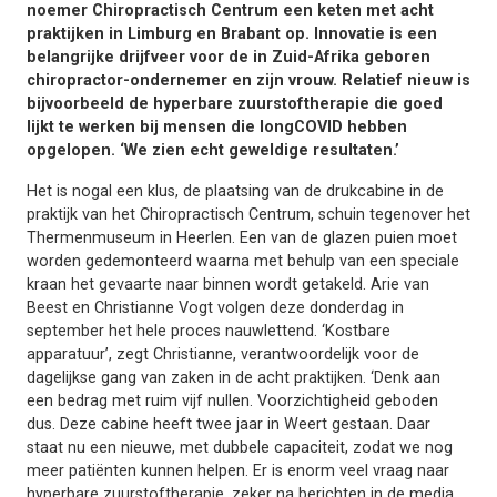
noemer Chiropractisch Centrum een keten met acht
praktijken in Limburg en Brabant op. Innovatie is een
belangrijke drijfveer voor de in Zuid-Afrika geboren
chiropractor-ondernemer en zijn vrouw. Relatief nieuw is
bijvoorbeeld de hyperbare zuurstoftherapie die goed
lijkt te werken bij mensen die longCOVID hebben
opgelopen. ‘We zien echt geweldige resultaten.’
Het is nogal een klus, de plaatsing van de drukcabine in de
praktijk van het Chiropractisch Centrum, schuin tegenover het
Thermenmuseum in Heerlen. Een van de glazen puien moet
worden gedemonteerd waarna met behulp van een speciale
kraan het gevaarte naar binnen wordt getakeld. Arie van
Beest en Christianne Vogt volgen deze donderdag in
september het hele proces nauwlettend. ‘Kostbare
apparatuur’, zegt Christianne, verantwoordelijk voor de
dagelijkse gang van zaken in de acht praktijken. ‘Denk aan
een bedrag met ruim vijf nullen. Voorzichtigheid geboden
dus. Deze cabine heeft twee jaar in Weert gestaan. Daar
staat nu een nieuwe, met dubbele capaciteit, zodat we nog
meer patiënten kunnen helpen. Er is enorm veel vraag naar
hyperbare zuurstoftherapie, zeker na berichten in de media