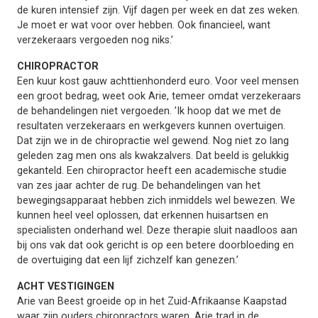
de kuren intensief zijn. Vijf dagen per week en dat zes weken.
Je moet er wat voor over hebben. Ook financieel, want
verzekeraars vergoeden nog niks.’
CHIROPRACTOR
Een kuur kost gauw achttienhonderd euro. Voor veel mensen
een groot bedrag, weet ook Arie, temeer omdat verzekeraars
de behandelingen niet vergoeden. ’Ik hoop dat we met de
resultaten verzekeraars en werkgevers kunnen overtuigen.
Dat zijn we in de chiropractie wel gewend. Nog niet zo lang
geleden zag men ons als kwakzalvers. Dat beeld is gelukkig
gekanteld. Een chiropractor heeft een academische studie
van zes jaar achter de rug. De behandelingen van het
bewegingsapparaat hebben zich inmiddels wel bewezen. We
kunnen heel veel oplossen, dat erkennen huisartsen en
specialisten onderhand wel. Deze therapie sluit naadloos aan
bij ons vak dat ook gericht is op een betere doorbloeding en
de overtuiging dat een lijf zichzelf kan genezen.’
ACHT VESTIGINGEN
Arie van Beest groeide op in het Zuid-Afrikaanse Kaapstad
waar zijn ouders chiropractors waren. Arie trad in de