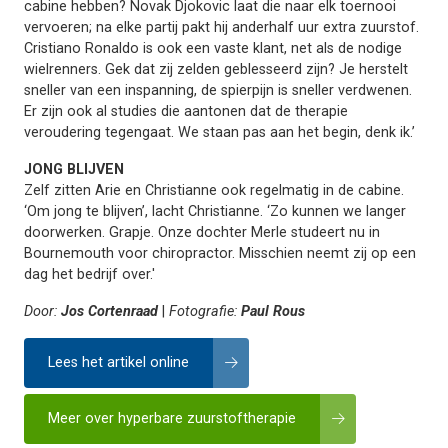
cabine hebben? Novak Djokovic laat die naar elk toernooi
vervoeren; na elke partij pakt hij anderhalf uur extra zuurstof.
Cristiano Ronaldo is ook een vaste klant, net als de nodige
wielrenners. Gek dat zij zelden geblesseerd zijn? Je herstelt
sneller van een inspanning, de spierpijn is sneller verdwenen.
Er zijn ook al studies die aantonen dat de therapie
veroudering tegengaat. We staan pas aan het begin, denk ik.’
JONG BLIJVEN
Zelf zitten Arie en Christianne ook regelmatig in de cabine.
‘Om jong te blijven’, lacht Christianne. ‘Zo kunnen we langer
doorwerken. Grapje. Onze dochter Merle studeert nu in
Bournemouth voor chiropractor. Misschien neemt zij op een
dag het bedrijf over.'
Door:
Jos Cortenraad
|
Fotografie:
Paul Rous
Lees het artikel online
Meer over hyperbare zuurstoftherapie