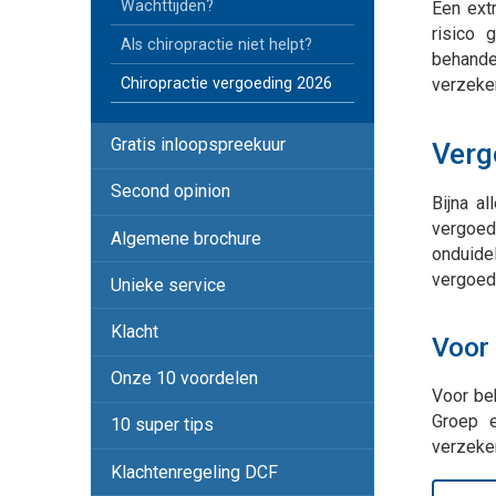
Wachttijden?
Een extr
risico 
Als chiropractie niet helpt?
behande
Chiropractie vergoeding 2026
verzeker
Gratis inloopspreekuur
Verg
Second opinion
Bijna a
vergoedi
Algemene brochure
onduide
vergoedi
Unieke service
Klacht
Voor 
Onze 10 voordelen
Voor beh
Groep e
10 super tips
verzeke
Klachtenregeling DCF