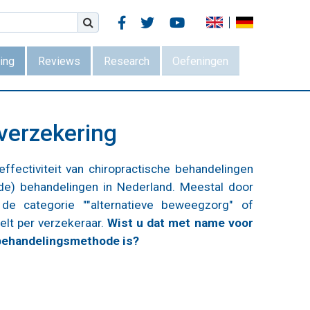



ing
Reviews
Research
Oefeningen
gverzekering
fectiviteit van chiropractische behandelingen
 de) behandelingen in Nederland. Meestal door
r de categorie ""alternatieve beweegzorg" of
elt per verzekeraar.
Wist u dat met name voor
 behandelingsmethode is?