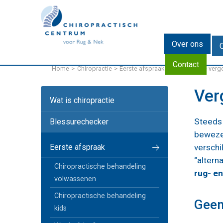
EN
DE
Over ons
Contact
Home
Chiropractie
Eerste afspraak
Chiropractie ver
Ver
Wat is chiropractie
Steeds 
Blessurechecker
beweze
Eerste afspraak
versch
“altern
Chiropractische behandeling
rug- e
volwassenen
Chiropractische behandeling
Geen
kids