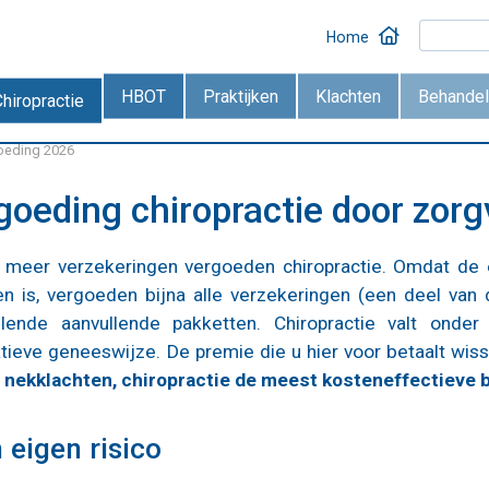
Home
HBOT
Praktijken
Klachten
Behandel
Chiropractie
goeding 2026
goeding chiropractie door zor
meer verzekeringen vergoeden chiropractie. Omdat de ef
n is, vergoeden bijna alle verzekeringen (een deel van
illende aanvullende pakketten. Chiropractie valt onde
atieve geneeswijze.
De premie die u hier voor betaalt wiss
n nekklachten, chiropractie de meest kosteneffectieve
 eigen risico