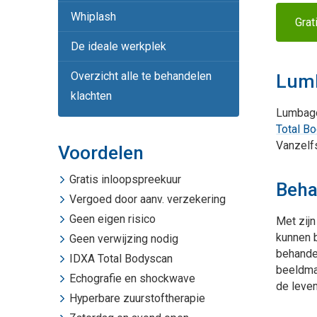
Whiplash
Grat
De ideale werkplek
Overzicht alle te behandelen
Lum
klachten
Lumbago
Total B
Vanzelfs
Voordelen
Gratis inloopspreekuur
Beha
Vergoed door aanv. verzekering
Geen eigen risico
Met zijn
kunnen 
Geen verwijzing nodig
behandel
IDXA Total Bodyscan
beeldma
Echografie
en
shockwave
de leven
Hyperbare zuurstoftherapie