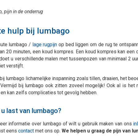
 pijn in de onderrug
te hulp bij lumbago
acute lumbago /
lage rugpijn
op bed liggen om de rug te ontspanne
dan 20 minuten, een koud kompres. Een koud kompres kan een d
t doet u verschillende malen met tussenpozen van minimaal 2 uu
et verstijft.
bij lumbago lichamelijke inspanning zoals tillen, draaien, het be
 Vermijd bij lumbago ook zitten zoveel mogelijk! Ook al is het
 en kan zelfs complicaties tot gevolg hebben.
 u last van lumbago?
meer informatie over lumbago of wilt u gebruik maken van ons
in
ust eens
contact
met ons op.
We helpen u graag de pijn van l