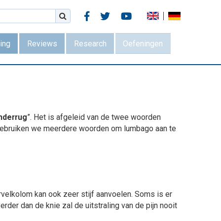



ing
Reviews
Research
Oefeningen
onderrug
”. Het is afgeleid van de twee woorden
d gebruiken we meerdere woorden om lumbago aan te
velkolom kan ook zeer stijf aanvoelen. Soms is er
erder dan de knie zal de uitstraling van de pijn nooit