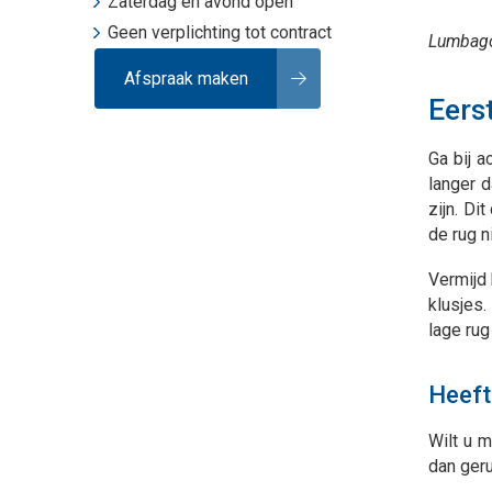
Zaterdag en avond open
Geen verplichting tot contract
Lumbago,
Afspraak maken
Eers
Ga bij 
langer 
zijn. Di
de rug ni
Vermijd 
klusjes.
lage rug
Heeft
Wilt u 
dan ger