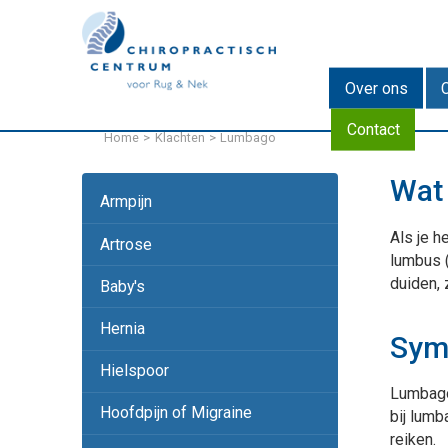
EN
DE
Over ons
Contact
Home
Klachten
Lumbago
Wat
Armpijn
Als je 
Artrose
lumbus 
duiden, 
Baby's
Hernia
Sym
Hielspoor
Lumbago 
Hoofdpijn of Migraine
bij lumb
reiken.