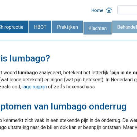
Home
Chiropractie
HBOT
Praktijken
Behandel
Klachten
 is lumbago?
het woord
lumbago
analyseert, betekent het letterlijk “
pijn in de 
(wat lende betekent) en algos (wat pijn betekent). In Nederlan
zoals spit,
lage rugpijn
of zelfs hexenschuss.
ptomen van lumbago onderrug
kenmerkt zich vaak in een stekende pijn in de onderrug. De wer
ago uitstraling naar de bil en ook kan er beenpijn ontstaan. Maar v