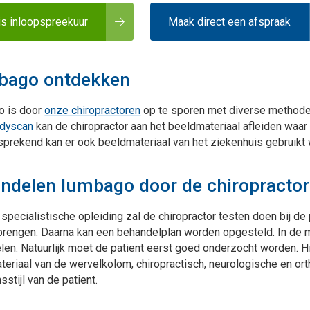
is inloopspreekuur
Maak direct een afspraak
bago ontdekken
 is door
onze chiropractoren
op te sporen met diverse methode
odyscan
kan de chiropractor aan het beeldmateriaal afleiden waar
prekend kan er ook beeldmateriaal van het ziekenhuis gebruikt w
ndelen lumbago door de chiropractor
 specialistische opleiding zal de chiropractor testen doen bij d
brengen. Daarna kan een behandelplan worden opgesteld. In de m
en. Natuurlijk moet de patient eerst goed onderzocht worden. H
teriaal van de wervelkolom, chiropractisch, neurologische en o
sstijl van de patient.