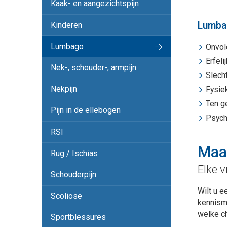
Kaak- en aangezichtspijn
Lumbag
Kinderen
Lumbago
Onvol
Erfeli
Nek-, schouder-, armpijn
Slech
Nekpijn
Fysie
Ten g
Pijn in de ellebogen
Psych
RSI
Maak
Rug / Ischias
Elke v
Schouderpijn
Wilt u e
Scoliose
kennism
welke c
Sportblessures