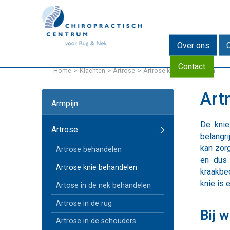
EN
DE
Over ons
Contact
Home
Klachten
Artrose
Artrose knie behandelen
Art
Armpijn
De knie
Artrose
belangr
kan zor
Artrose behandelen
en dus 
Artrose knie behandelen
kraakbee
knie is 
Artose in de nek behandelen
Artrose in de rug
Bij 
Artrose in de schouders