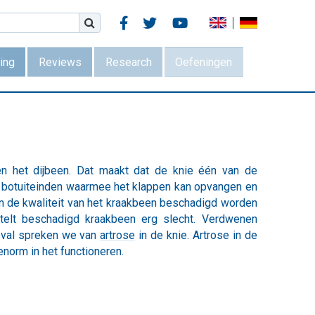



ing
Reviews
Research
Oefeningen
en het dijbeen. Dat maakt dat de knie één van de
e botuiteinden waarmee het klappen kan opvangen en
n de kwaliteit van het kraakbeen beschadigd worden
telt beschadigd kraakbeen erg slecht. Verdwenen
geval spreken we van
artrose
in de knie. Artrose in de
norm in het functioneren.