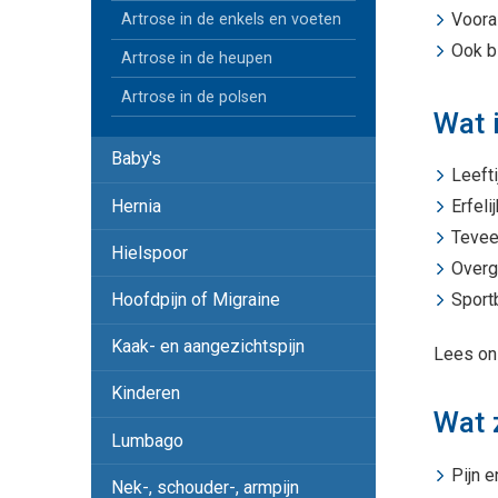
Voora
Artrose in de enkels en voeten
Ook b
Artrose in de heupen
Artrose in de polsen
Wat 
Baby's
Leefti
Hernia
Erfeli
Tevee
Hielspoor
Overg
Hoofdpijn of Migraine
Sport
Kaak- en aangezichtspijn
Lees on
Kinderen
Wat 
Lumbago
Pijn e
Nek-, schouder-, armpijn