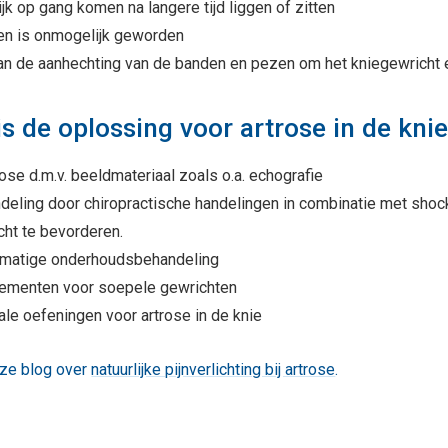
jk op gang komen na langere tijd liggen of zitten
en is onmogelijk geworden
aan de aanhechting van de banden en pezen om het kniegewricht
is de oplossing voor artrose in de kni
ose d.m.v. beeldmateriaal zoals o.a. echografie
deling door chiropractische handelingen
in combinatie met
shoc
cht te bevorderen.
matige onderhoudsbehandeling
ementen voor soepele gewrichten
ale oefeningen voor artrose in de knie
ze blog over
natuurlijke pijnverlichting bij artrose
.