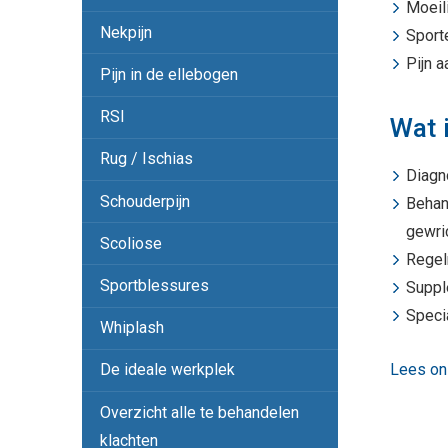
Moeili
Nekpijn
Sport
Pijn 
Pijn in de ellebogen
RSI
Wat 
Rug / Ischias
Diagn
Schouderpijn
Behan
gewri
Scoliose
Regel
Sportblessures
Suppl
Speci
Whiplash
Lees on
De ideale werkplek
Overzicht alle te behandelen
klachten