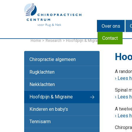
EN
DE
Over ons
Contact
Home
Research
Hoofdpijn & Migraine
Hoo
Chiropractie algemeen
A random
Rugklachten
› Lees h
Nekklachten
Spinal m
Hoofdpijn & Migraine
› Lees h
A twelve
Kinderen en baby's
› Lees h
Tennisarm
Chiropra