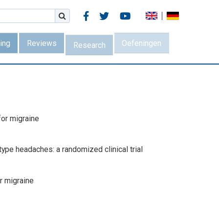



ing
Reviews
Oefeningen
Research
for migraine
-type headaches: a randomized clinical trial
or migraine