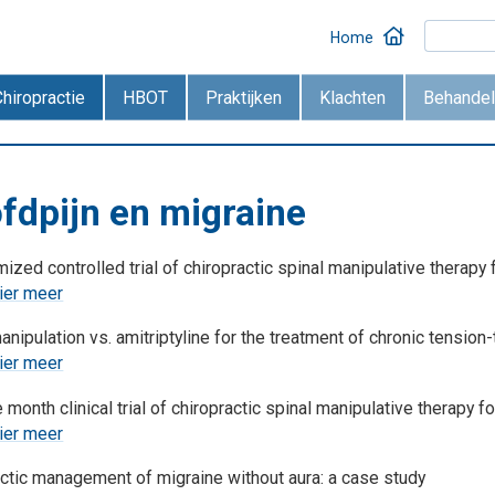
Home
Chiropractie
HBOT
Praktijken
Klachten
Behandel
fdpijn en migraine
ized controlled trial of chiropractic spinal manipulative therapy 
ier meer
anipulation vs. amitriptyline for the treatment of chronic tension
ier meer
 month clinical trial of chiropractic spinal manipulative therapy f
ier meer
ctic management of migraine without aura: a case study