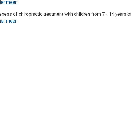
ier meer
eness of chiropractic treatment with children from 7 - 14 years o
ier meer