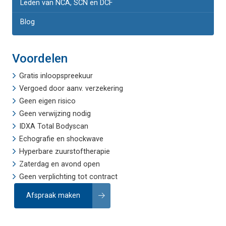
Leden van NCA, SCN en DCF
Blog
Voordelen
Gratis inloopspreekuur
Vergoed door aanv. verzekering
Geen eigen risico
Geen verwijzing nodig
IDXA Total Bodyscan
Echografie
en
shockwave
Hyperbare zuurstoftherapie
Zaterdag en avond open
Geen verplichting tot contract
Afspraak maken