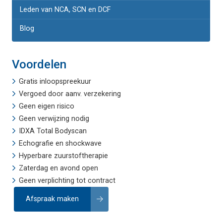
Leden van NCA, SCN en DCF
Blog
Voordelen
Gratis inloopspreekuur
Vergoed door aanv. verzekering
Geen eigen risico
Geen verwijzing nodig
IDXA Total Bodyscan
Echografie
en
shockwave
Hyperbare zuurstoftherapie
Zaterdag en avond open
Geen verplichting tot contract
Afspraak maken