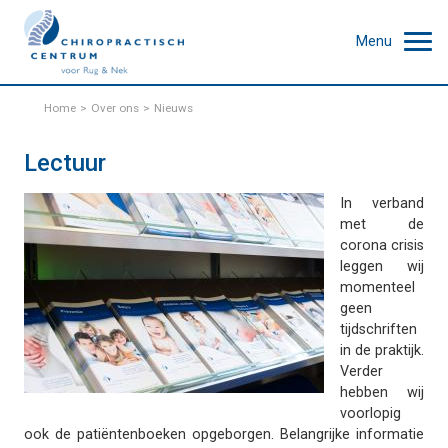
Menu
Home
Over ons
Nieuws
Lectuur
In verband
met de
corona crisis
leggen wij
momenteel
geen
tijdschriften
in de praktijk.
Verder
hebben wij
voorlopig
ook de patiëntenboeken opgeborgen. Belangrijke informatie