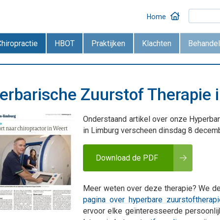
Home
Chiropractie
HBOT
Praktijken
Klachten
Behandel
erbarische Zuurstof Therapie 
Onderstaand artikel over onze Hyperba
in Limburg verscheen dinsdag 8 decemb
Download de PDF
Meer weten over deze therapie? We de
pagina over hyperbare zuurstoftherapi
ervoor elke geïnteresseerde persoonlij