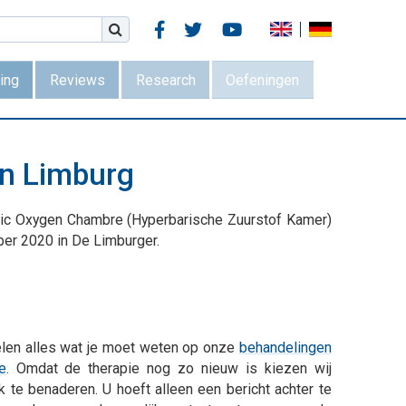



ing
Reviews
Research
Oefeningen
in Limburg
ric Oxygen Chambre (Hyperbarische Zuurstof Kamer)
er 2020 in De Limburger.
len alles wat je moet weten op onze
behandelingen
e
. Omdat de therapie nog zo nieuw is kiezen wij
k te benaderen. U hoeft alleen een bericht achter te