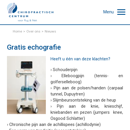
Menu
Home
Over ons
Nieuws
Gratis echografie
Heeft u één van deze klachten?
› Schouderpijn
› Elleboogpijn (tennis- en
golferselleboog)
› Pijn aan de polsen/handen (carpaal
tunnel, Dupuytren)
› Slijmbeursontsteking van de heup
› Pijn aan de knie, knieschijf,
kniebanden en pezen (jumpers knee,
Osgood Schlatter)
› Chronische pijn aan de achillispees (achillodynie)