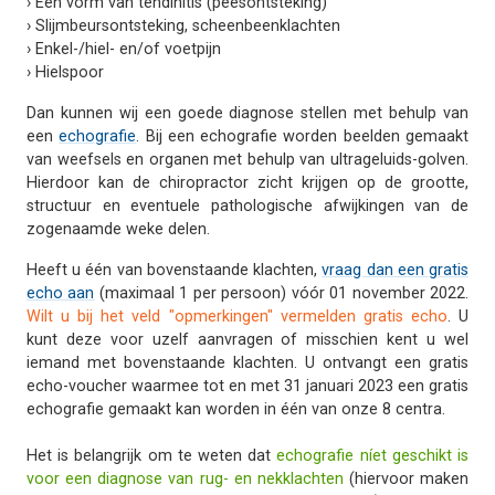
› Een vorm van tendinitis (peesontsteking)
› Slijmbeursontsteking, scheenbeenklachten
› Enkel-/hiel- en/of voetpijn
› Hielspoor
Dan kunnen wij een goede diagnose stellen met behulp van
een
echografie
. Bij een echografie worden beelden gemaakt
van weefsels en organen met behulp van ultrageluids-golven.
Hierdoor kan de chiropractor zicht krijgen op de grootte,
structuur en eventuele pathologische afwijkingen van de
zogenaamde weke delen.
Heeft u één van bovenstaande klachten,
vraag dan een gratis
echo aan
(maximaal 1 per persoon) vóór 01 november 2022.
Wilt u bij het veld "opmerkingen" vermelden gratis echo
. U
kunt deze voor uzelf aanvragen of misschien kent u wel
iemand met bovenstaande klachten. U ontvangt een gratis
echo-voucher waarmee tot en met 31 januari 2023 een gratis
echografie gemaakt kan worden in één van onze 8 centra.
Het is belangrijk om te weten dat
echografie níet geschikt is
voor een diagnose van rug- en nekklachten
(hiervoor maken